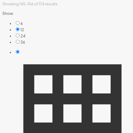
Showing 145–156 of 174 results
Show:
6
12
24
36