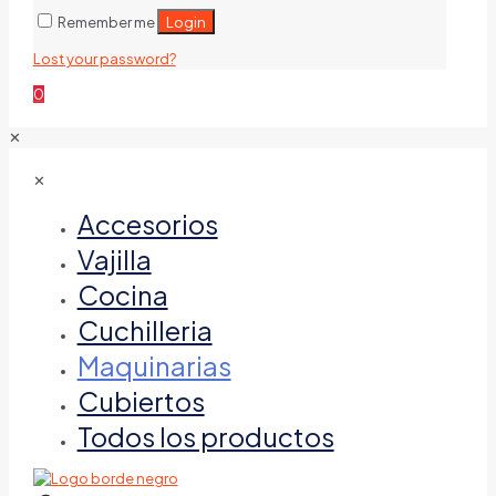
Login
Remember me
Lost your password?
0
✕
✕
Accesorios
Vajilla
Cocina
Cuchilleria
Maquinarias
Cubiertos
Todos los productos