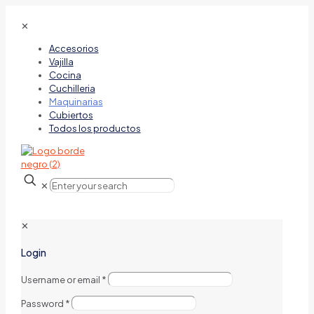
✕
Accesorios
Vajilla
Cocina
Cuchilleria
Maquinarias
Cubiertos
Todos los productos
✕
✕
Login
Username or email
*
Password
*