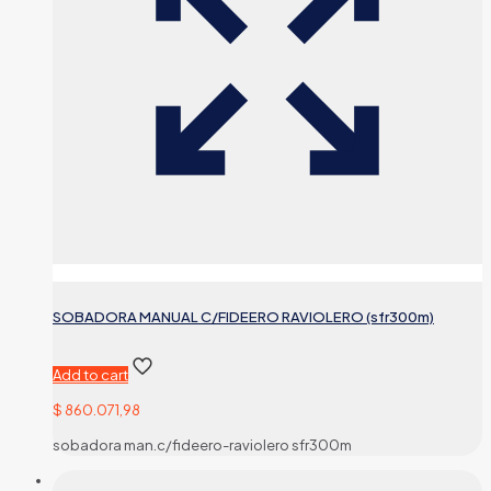
SOBADORA MANUAL C/FIDEERO RAVIOLERO (sfr300m)
Add to cart
$
860.071,98
sobadora man.c/fideero-raviolero sfr300m