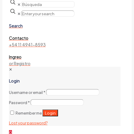
✕
✕
Search
Contacto
+54 11 4941-8593
Ingreo
or Registro
✕
Login
Username or email
*
Password
*
Login
Remember me
Lost your password?
0