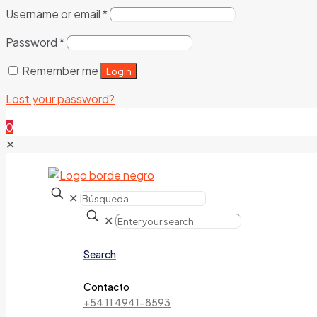
Username or email
*
Password
*
Remember me
Login
Lost your password?
0
✕
✕
✕
Search
Contacto
+54 11 4941-8593