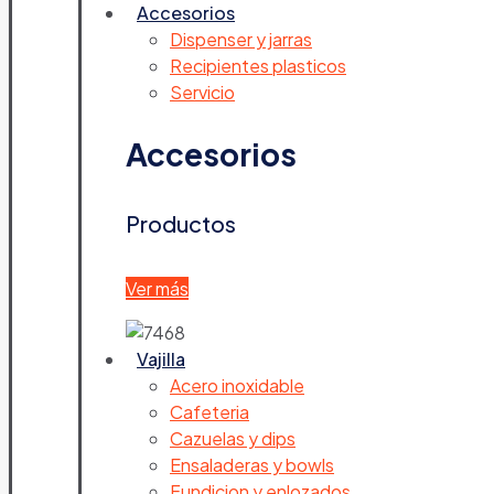
Accesorios
Dispenser y jarras
Recipientes plasticos
Servicio
Accesorios
Productos
Ver más
Vajilla
Acero inoxidable
Cafeteria
Cazuelas y dips
Ensaladeras y bowls
Fundicion y enlozados