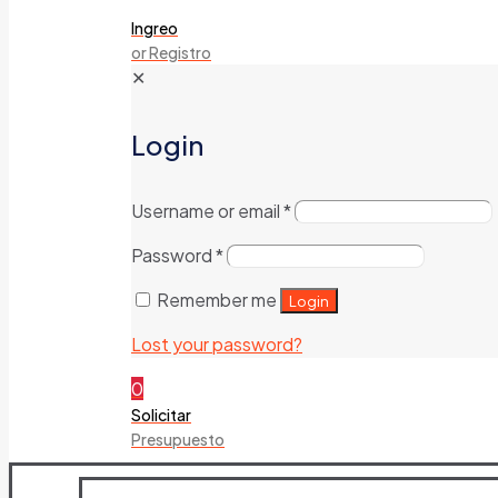
Ingreo
or Registro
✕
Login
Username or email
*
Password
*
Remember me
Login
Lost your password?
0
Solicitar
Presupuesto