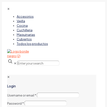
✕
Accesorios
Vajilla
Cocina
Cuchilleria
Maquinarias
Cubiertos
Todos los productos
✕
✕
Login
Username or email
*
Password
*