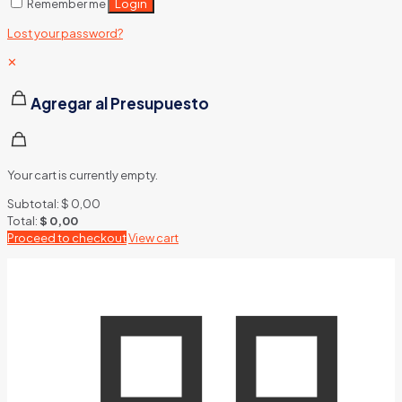
Login
Remember me
Lost your password?
✕
Agregar al Presupuesto
Your cart is currently empty.
Subtotal:
$
0,00
Total:
$
0,00
Proceed to checkout
View cart