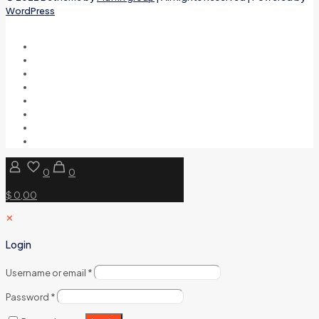
WordPress
0
0
$ 0,00
✕
Login
Username or email
*
Password
*