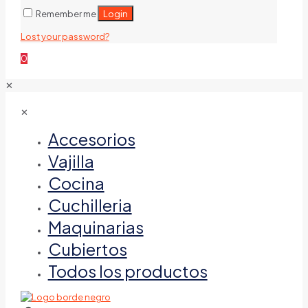
Login
Remember me
Lost your password?
0
✕
✕
Accesorios
Vajilla
Cocina
Cuchilleria
Maquinarias
Cubiertos
Todos los productos