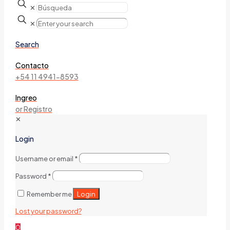
✕
✕
Search
Contacto
+54 11 4941-8593
Ingreo
or Registro
✕
Login
Username or email
*
Password
*
Login
Remember me
Lost your password?
0