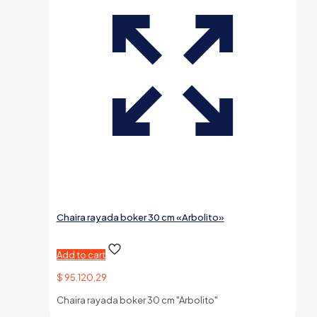
Chaira rayada boker 30 cm «Arbolito»
Add to cart
$
95.120,29
Chaira rayada boker 30 cm "Arbolito"