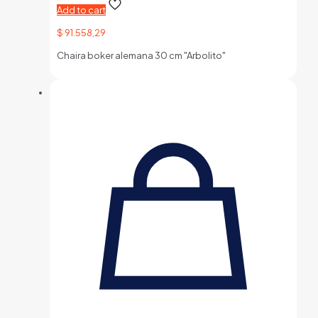
Add to cart
$
91.558,29
Chaira boker alemana 30 cm "Arbolito"