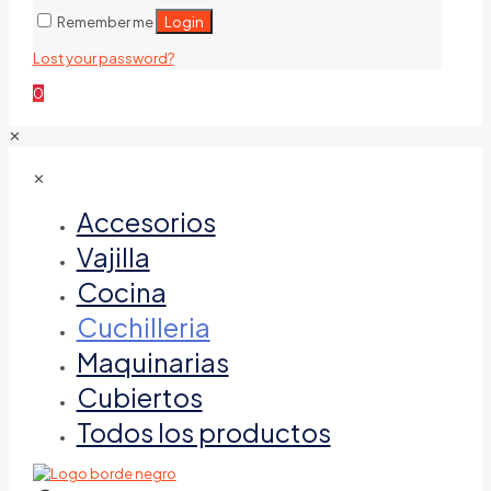
Login
Remember me
Lost your password?
0
✕
✕
Accesorios
Vajilla
Cocina
Cuchilleria
Maquinarias
Cubiertos
Todos los productos