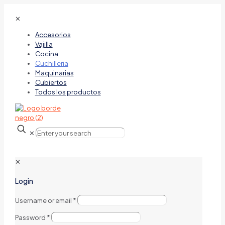
✕
Accesorios
Vajilla
Cocina
Cuchilleria
Maquinarias
Cubiertos
Todos los productos
✕
✕
Login
Username or email
*
Password
*