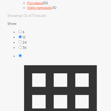
155
products
Porcelana
155
products
30
Vidrio templado
30
products
Showing 1–12 of 73 results
Show:
6
12
24
36