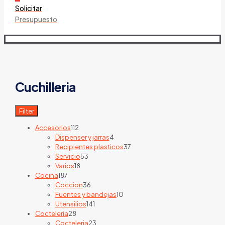
Solicitar
Presupuesto
Cuchilleria
Filter
112
Accesorios
112
products
4
Dispenser y jarras
4
products
37
Recipientes plasticos
37
53
products
Servicio
53
18
products
Varios
18
187
products
Cocina
187
products
36
Coccion
36
products
10
Fuentes y bandejas
10
141
products
Utensilios
141
28
products
Cocteleria
28
products
23
Cocteleria
23