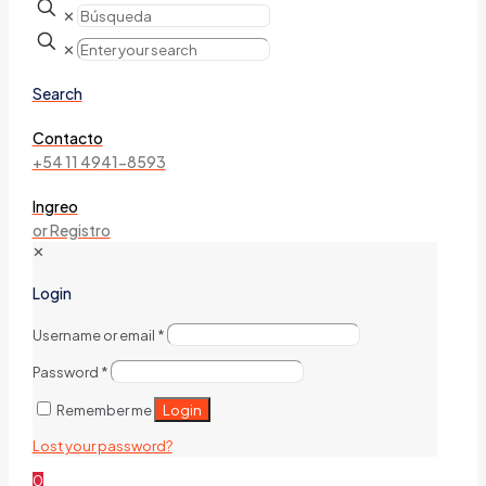
✕
✕
Search
Contacto
+54 11 4941-8593
Ingreo
or Registro
✕
Login
Username or email
*
Password
*
Login
Remember me
Lost your password?
0