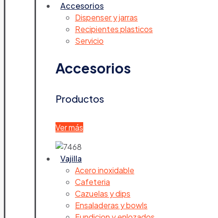
Accesorios
Dispenser y jarras
Recipientes plasticos
Servicio
Accesorios
Productos
Ver más
Vajilla
Acero inoxidable
Cafeteria
Cazuelas y dips
Ensaladeras y bowls
Fundicion y enlozados