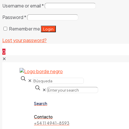
Username or email
*
Password
*
Remember me
Login
Lost your password?
0
✕
✕
✕
Search
Contacto
+54 11 4941-8593