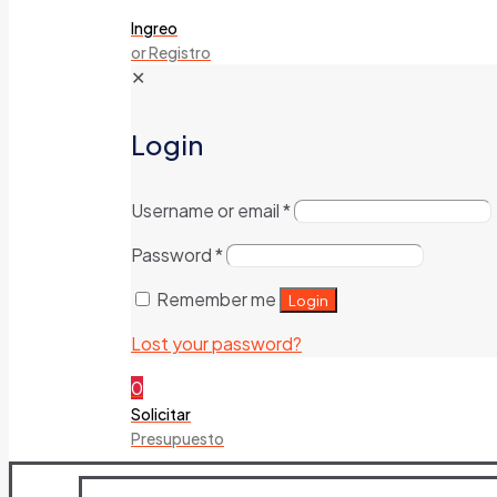
Ingreo
or Registro
✕
Login
Username or email
*
Password
*
Remember me
Login
Lost your password?
0
Solicitar
Presupuesto