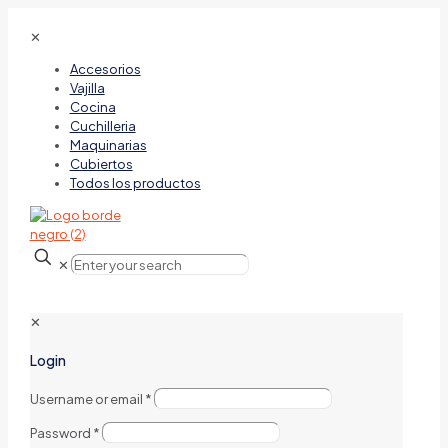
✕
Accesorios
Vajilla
Cocina
Cuchilleria
Maquinarias
Cubiertos
Todos los productos
✕
✕
Login
Username or email
*
Password
*