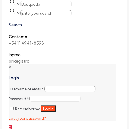
✕
✕
Search
Contacto
+54 11 4941-8593
Ingreo
or Registro
✕
Login
Username or email
*
Password
*
Login
Remember me
Lost your password?
0