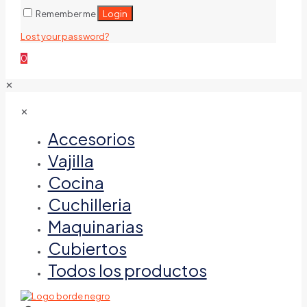
Login
Remember me
Lost your password?
0
✕
✕
Accesorios
Vajilla
Cocina
Cuchilleria
Maquinarias
Cubiertos
Todos los productos