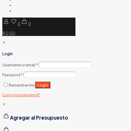
0
0
$ 0,00
✕
Login
Username or email
*
Password
*
Login
Remember me
Lost your password?
✕
Agregar al Presupuesto