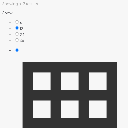
Showing all 3 results
Show:
6
12
24
36