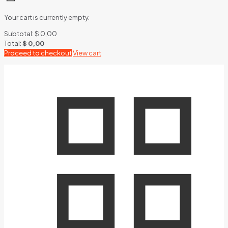
Your cart is currently empty.
Subtotal:
$
0,00
Total:
$
0,00
Proceed to checkout
View cart