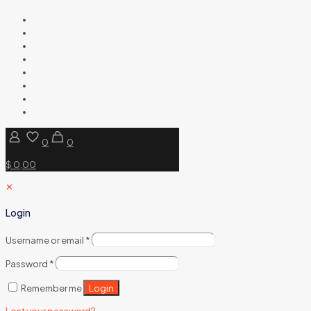
0
0
$ 0,00
✕
Login
Username or email
*
Password
*
Login
Remember me
Lost your password?