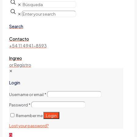
✕
✕
Search
Contacto
+54 11 4941-8593
Ingreo
or Registro
✕
Login
Username or email
*
Password
*
Login
Remember me
Lost your password?
0