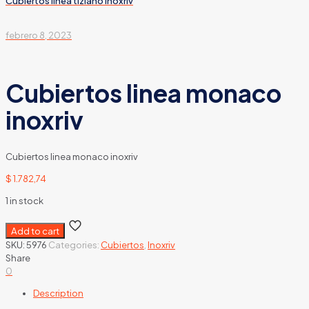
Cubiertos linea tiziano inoxriv
febrero 8, 2023
Cubiertos linea monaco
inoxriv
Cubiertos linea monaco inoxriv
$
1.782,74
1 in stock
Add to cart
SKU:
5976
Categories:
Cubiertos
,
Inoxriv
Share
0
Description