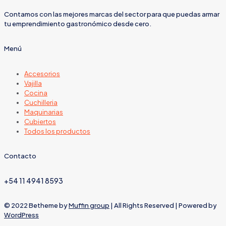
Contamos con las mejores marcas del sector para que puedas armar
tu emprendimiento gastronómico desde cero.
Menú
Accesorios
Vajilla
Cocina
Cuchilleria
Maquinarias
Cubiertos
Todos los productos
Contacto
+54 11 4941 8593
© 2022 Betheme by
Muffin group
| All Rights Reserved | Powered by
WordPress