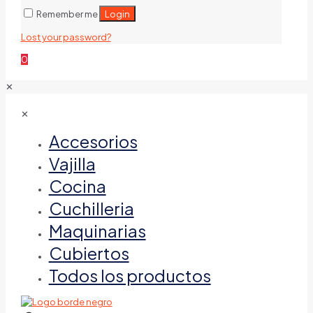
Login
Remember me
Lost your password?
0
✕
✕
Accesorios
Vajilla
Cocina
Cuchilleria
Maquinarias
Cubiertos
Todos los productos