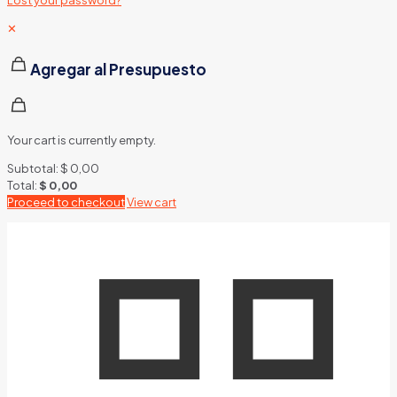
✕
Agregar al Presupuesto
Your cart is currently empty.
Subtotal:
$
0,00
Total:
$
0,00
Proceed to checkout
View cart