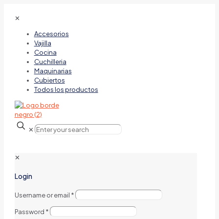
✕
Accesorios
Vajilla
Cocina
Cuchilleria
Maquinarias
Cubiertos
Todos los productos
✕
✕
Login
Username or email
*
Password
*