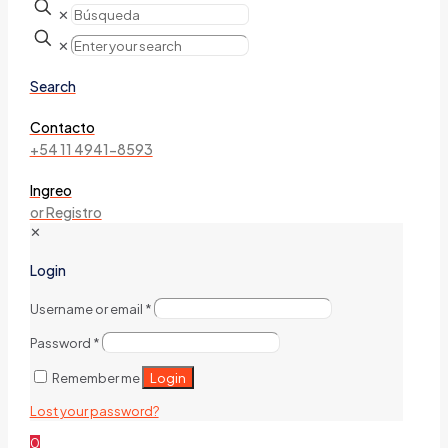
✕
✕
Search
Contacto
+54 11 4941-8593
Ingreo
or Registro
✕
Login
Username or email
*
Password
*
Login
Remember me
Lost your password?
0