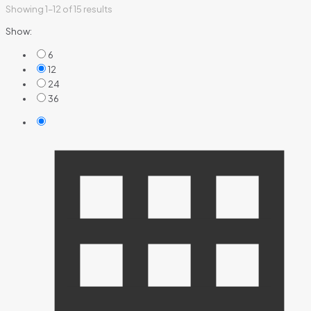
Showing 1–12 of 15 results
Show:
6
12
24
36