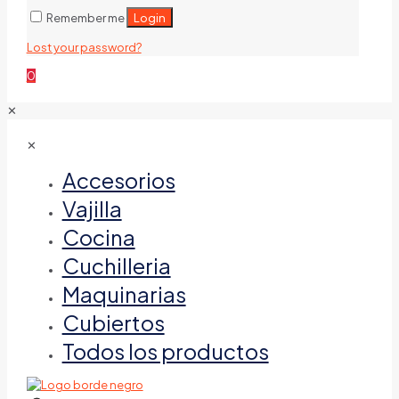
Login
Remember me
Lost your password?
0
✕
✕
Accesorios
Vajilla
Cocina
Cuchilleria
Maquinarias
Cubiertos
Todos los productos