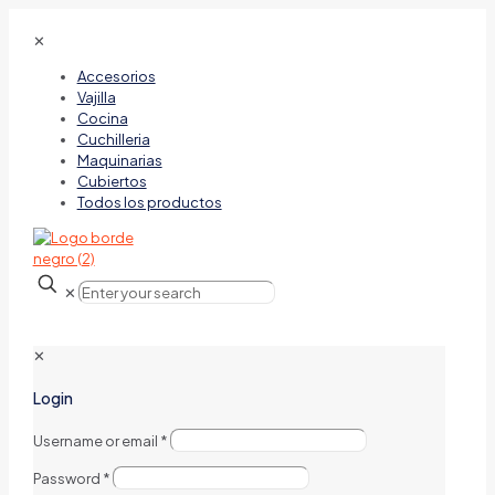
✕
Accesorios
Vajilla
Cocina
Cuchilleria
Maquinarias
Cubiertos
Todos los productos
✕
✕
Login
Username or email
*
Password
*