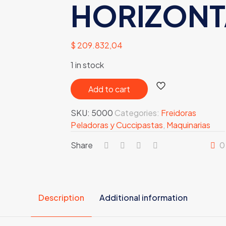
HORIZONT
$
209.832,04
1 in stock
Add to cart
SKU:
5000
Categories:
Freidoras
Peladoras y Cuccipastas
,
Maquinarias
Share
0
Description
Additional information