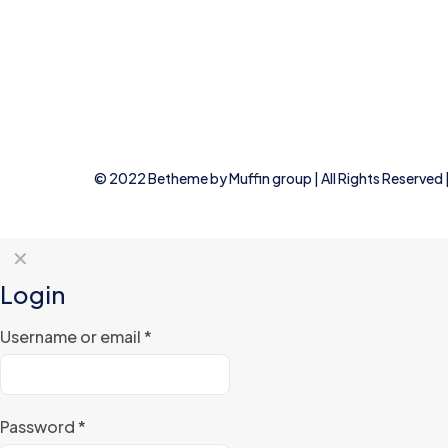
© 2022 Betheme by
Muffin group
| All Rights Reserve
✕
Login
Username or email
*
Password
*