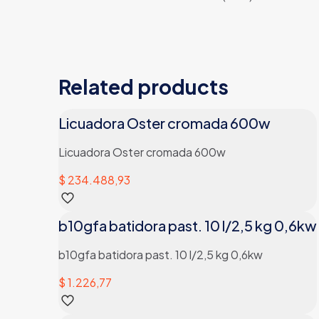
MARCA
Related products
MATERIAL
Licuadora Oster cromada 600w
FUNCIONAMIENTO
Licuadora Oster cromada 600w
$
234.488,93
b10gfa batidora past. 10 l/2,5 kg 0,6kw
b10gfa batidora past. 10 l/2,5 kg 0,6kw
$
1.226,77