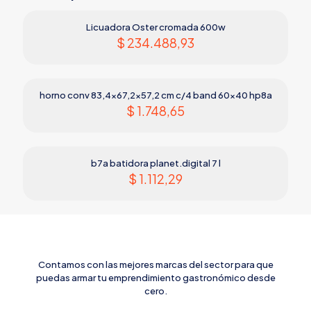
Licuadora Oster cromada 600w
$
234.488,93
horno conv 83,4×67,2×57,2 cm c/4 band 60×40 hp8a
$
1.748,65
b7a batidora planet.digital 7 l
$
1.112,29
Contamos con las mejores marcas del sector para que
puedas armar tu emprendimiento gastronómico desde
cero.