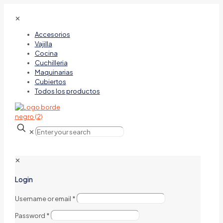
✕
Accesorios
Vajilla
Cocina
Cuchilleria
Maquinarias
Cubiertos
Todos los productos
✕
✕
Login
Username or email
*
Password
*