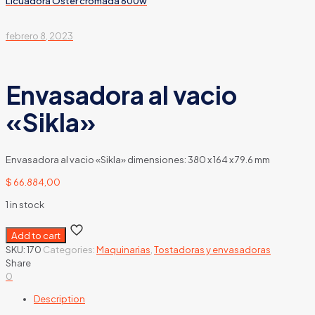
Licuadora Oster cromada 600w
febrero 8, 2023
Envasadora al vacio
«Sikla»
Envasadora al vacio «Sikla» dimensiones: 380 x 164 x 79.6 mm
$
66.884,00
1 in stock
Add to cart
SKU:
170
Categories:
Maquinarias
,
Tostadoras y envasadoras
Share
0
Description