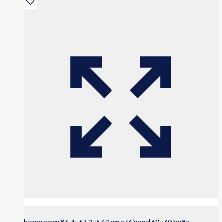
horno conv 83,4×67,2×57,2 cm c/4 band 60×40 hp8a