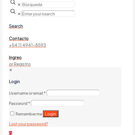
✕
✕
Search
Contacto
+54 11 4941-8593
Ingreo
or Registro
✕
Login
Username or email
*
Password
*
Login
Remember me
Lost your password?
0