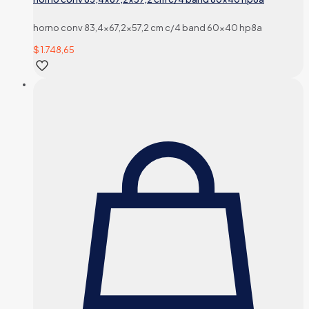
horno conv 83,4×67,2×57,2 cm c/4 band 60×40 hp8a
$
1.748,65