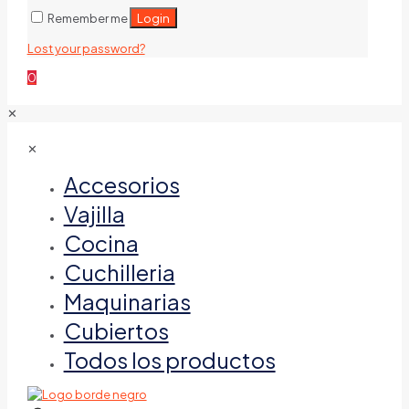
Login
Remember me
Lost your password?
0
✕
✕
Accesorios
Vajilla
Cocina
Cuchilleria
Maquinarias
Cubiertos
Todos los productos