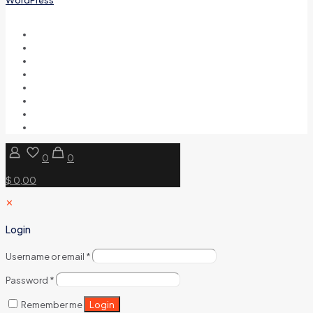
0
0
$ 0,00
✕
Login
Username or email
*
Password
*
Login
Remember me