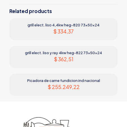
Related products
grill elect. liso 4,4kw heg-820 73x50x24
$
334,37
grill elect. liso y ray 4kw heg-822 73x50x24
$
362,51
Picadora de carne fundicion ind nacional
$
255.249,22