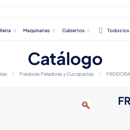
lleria
Maquinarias
Cubiertos
Todos los
Catálogo
rias
Freidoras Peladoras y Cuccipastas
FREIDORA
F
🔍