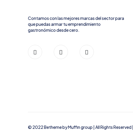
Contamos con las mejores marcas del sector para
que puedas armar tu emprendimiento
gastronómico desde cero.
© 2022 Betheme by
Muffin group
| All Rights Reserve