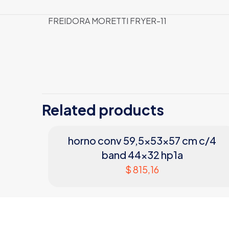
FREIDORA MORETTI FRYER-11
MARCA
MATERIAL
PESO
Related products
DIMENSIONES
POTENCIA
horno conv 59,5x53x57 cm c/4
band 44×32 hp1a
$
815,16