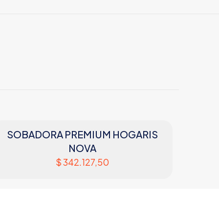
MORETTI
Acero inoxidable
6 kg
30 × 40 × 40 cm
3500 W
SOBADORA PREMIUM HOGARIS
NOVA
$
342.127,50