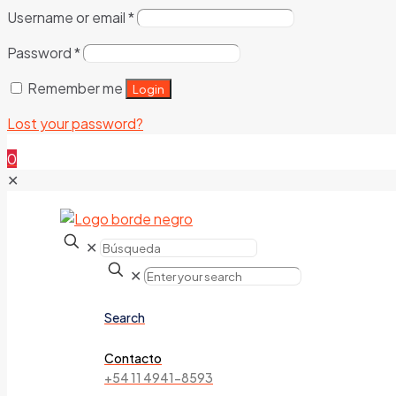
Username or email
*
Password
*
Remember me
Login
Lost your password?
0
✕
✕
✕
Search
Contacto
+54 11 4941-8593