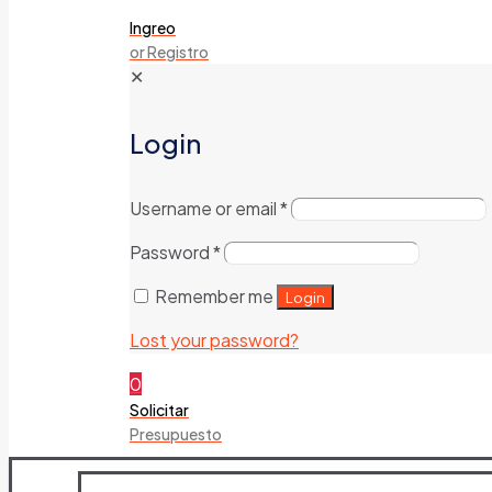
Ingreo
or Registro
✕
Login
Username or email
*
Password
*
Remember me
Login
Lost your password?
0
Solicitar
Presupuesto