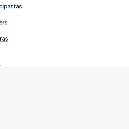
cipastas
ers
ras
s