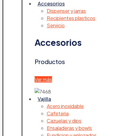
Accesorios
Dispenser y jarras
Recipientes plasticos
Servicio
Accesorios
Productos
Ver más
Vajilla
Acero inoxidable
Cafeteria
Cazuelas y dips
Ensaladeras y bowls
Fundicion y enlozados