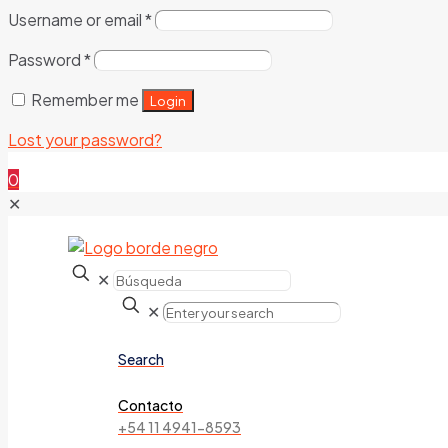
Username or email
*
Password
*
Remember me
Login
Lost your password?
0
✕
✕
✕
Search
Contacto
+54 11 4941-8593