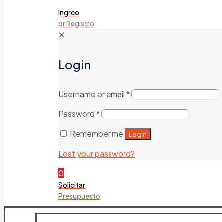
Ingreo
or Registro
✕
Login
Username or email
*
Password
*
Remember me
Login
Lost your password?
0
Solicitar
Presupuesto