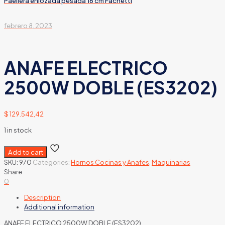
Paellera enlozada pesada 16 cm Fachetti
febrero 8, 2023
ANAFE ELECTRICO
2500W DOBLE (ES3202)
$
129.542,42
1 in stock
Add to cart
SKU:
970
Categories:
Hornos Cocinas y Anafes
,
Maquinarias
Share
0
Description
Additional information
ANAFE ELECTRICO 2500W DOBLE (ES3202)