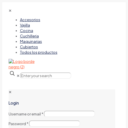
✕
Accesorios
Vajilla
Cocina
Cuchilleria
Maquinarias
Cubiertos
Todos los productos
✕
✕
Login
Username or email
*
Password
*