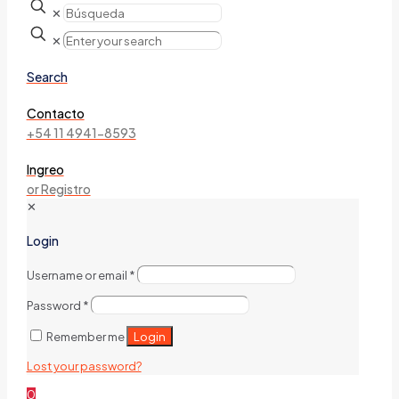
✕
✕
Search
Contacto
+54 11 4941-8593
Ingreo
or Registro
✕
Login
Username or email
*
Password
*
Login
Remember me
Lost your password?
0