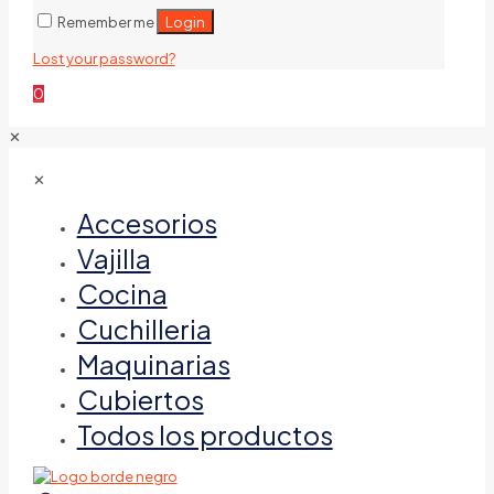
Login
Remember me
Lost your password?
0
✕
✕
Accesorios
Vajilla
Cocina
Cuchilleria
Maquinarias
Cubiertos
Todos los productos