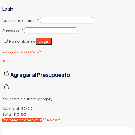
Login
Username or email
*
Password
*
Login
Remember me
Lost your password?
✕
Agregar al Presupuesto
Your cart is currently empty.
Subtotal:
$
0,00
Total:
$
0,00
Proceed to checkout
View cart