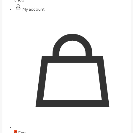
My account
0
Cart