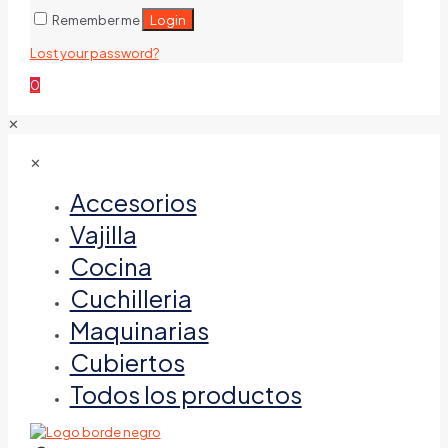
Login
Remember me
Lost your password?
0
✕
✕
Accesorios
Vajilla
Cocina
Cuchilleria
Maquinarias
Cubiertos
Todos los productos