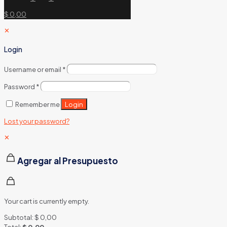
$ 0,00
✕
Login
Username or email
*
Password
*
Login
Remember me
Lost your password?
✕
Agregar al Presupuesto
Your cart is currently empty.
Subtotal:
$
0,00
Total:
$
0,00