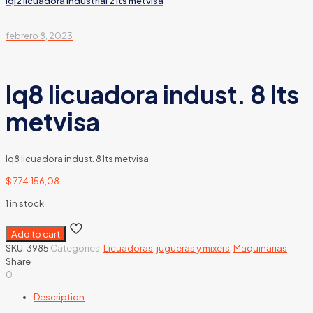
lql2 licuadora industrial 2 lts metvisa
febrero 8, 2023
lq8 licuadora indust. 8 lts
metvisa
lq8 licuadora indust. 8 lts metvisa
$
774.156,08
1 in stock
Add to cart
SKU:
3985
Categories:
Licuadoras, jugueras y mixers
,
Maquinarias
Share
0
Description