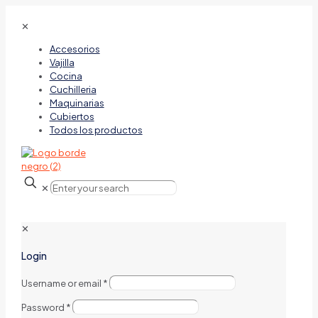
✕
Accesorios
Vajilla
Cocina
Cuchilleria
Maquinarias
Cubiertos
Todos los productos
✕
✕
Login
Username or email
*
Password
*