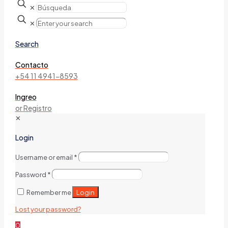
✕
✕
Search
Contacto
+54 11 4941-8593
Ingreo
or Registro
✕
Login
Username or email
*
Password
*
Login
Remember me
Lost your password?
0