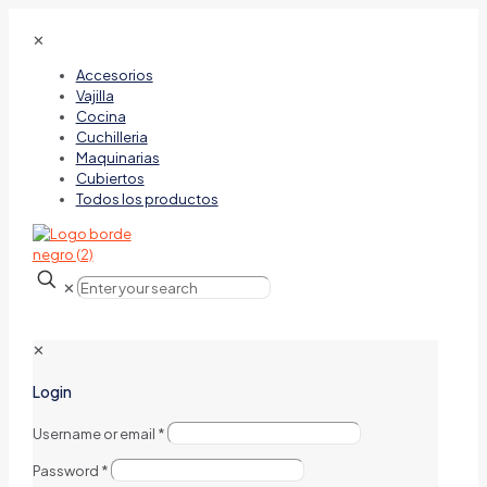
✕
Accesorios
Vajilla
Cocina
Cuchilleria
Maquinarias
Cubiertos
Todos los productos
✕
✕
Login
Username or email
*
Password
*