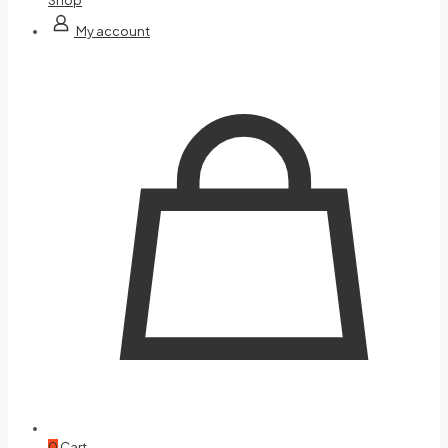
My account
0
Cart