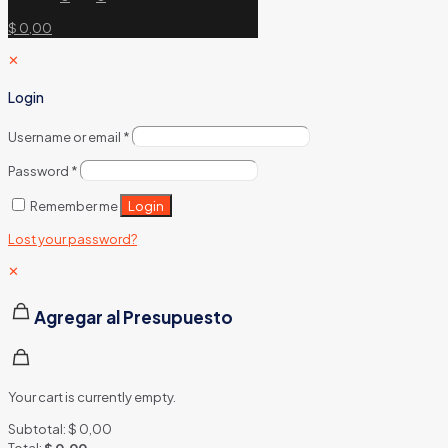
$ 0,00
✕
Login
Username or email
*
Password
*
Login
Remember me
Lost your password?
✕
Agregar al Presupuesto
Your cart is currently empty.
Subtotal:
$
0,00
Total:
$
0,00