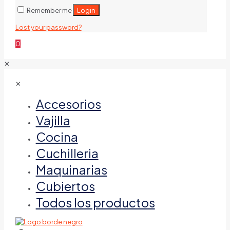
Login
Remember me
Lost your password?
0
✕
✕
Accesorios
Vajilla
Cocina
Cuchilleria
Maquinarias
Cubiertos
Todos los productos