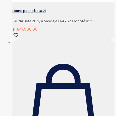
Horno pauna beta 21
PAUNA Beta 21 I p/4 bandejas 44 x 32. Monofásico
$
1.547.000,00