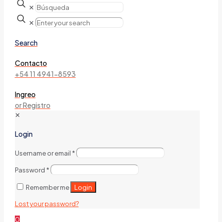
✕
✕
Search
Contacto
+54 11 4941-8593
Ingreo
or Registro
✕
Login
Username or email
*
Password
*
Login
Remember me
Lost your password?
0