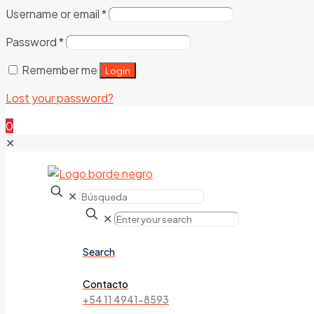
Username or email
*
Password
*
Remember me
Login
Lost your password?
0
✕
✕
✕
Search
Contacto
+54 11 4941-8593