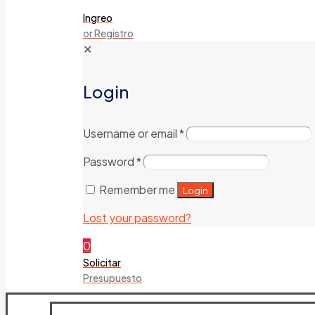
Ingreo
or Registro
✕
Login
Username or email
*
Password
*
Remember me
Login
Lost your password?
0
Solicitar
Presupuesto