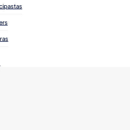
cipastas
ers
ras
s