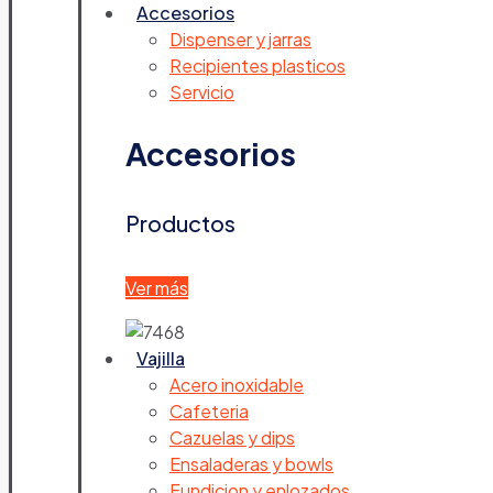
Accesorios
Dispenser y jarras
Recipientes plasticos
Servicio
Accesorios
Productos
Ver más
Vajilla
Acero inoxidable
Cafeteria
Cazuelas y dips
Ensaladeras y bowls
Fundicion y enlozados