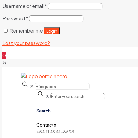
Username or email
*
Password
*
Remember me
Login
Lost your password?
0
✕
✕
✕
Search
Contacto
+54 11 4941-8593