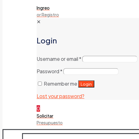
Ingreo
or Registro
✕
Login
Username or email
*
Password
*
Remember me
Login
Lost your password?
0
Solicitar
Presupuesto