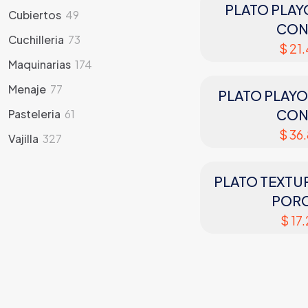
products
PLATO PLAY
49
Cubiertos
49
CON
products
73
Cuchilleria
73
$
21.
products
174
Maquinarias
174
products
77
Menaje
77
PLATO PLAYO
products
61
CON
Pasteleria
61
products
$
36.
327
Vajilla
327
products
PLATO TEXTU
POR
$
17.