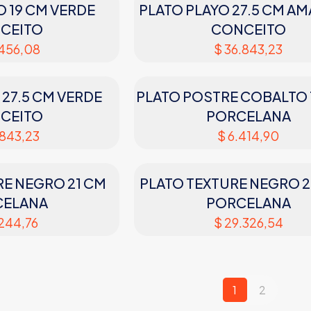
O 19 CM VERDE
PLATO PLAYO 27.5 CM AM
CEITO
CONCEITO
456,08
$
36.843,23
 27.5 CM VERDE
PLATO POSTRE COBALTO 
CEITO
PORCELANA
843,23
$
6.414,90
RE NEGRO 21 CM
PLATO TEXTURE NEGRO 2
CELANA
PORCELANA
244,76
$
29.326,54
1
2