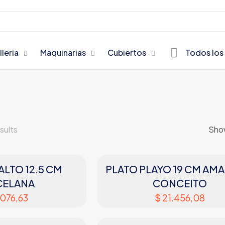
lleria
Maquinarias
Cubiertos
Todos los
sults
Sho
LTO 12.5 CM
PLATO PLAYO 19 CM AM
CELANA
CONCEITO
076,63
$
21.456,08