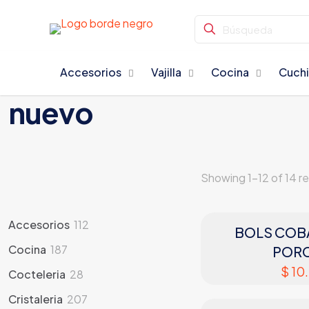
Accesorios
Vajilla
Cocina
Cuchi
nuevo
Showing 1–12 of 14 re
112
Accesorios
112
BOLS COBA
products
187
Cocina
187
POR
products
$
10.
28
Cocteleria
28
products
207
Cristaleria
207