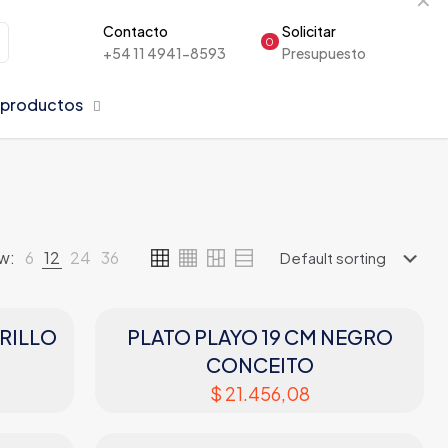
Contacto
Solicitar
0
+54 11 4941-8593
Presupuesto
 productos
w:
6
12
24
36
ARILLO
PLATO PLAYO 19 CM NEGRO
CONCEITO
$
21.456,08