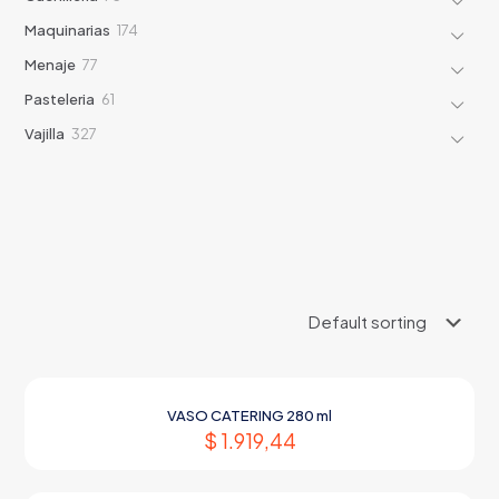
products
174
Maquinarias
174
products
77
Menaje
77
products
61
Pasteleria
61
products
327
Vajilla
327
products
VASO CATERING 280 ml
$
1.919,44