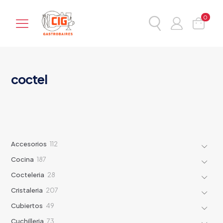
0
coctel
112
Accesorios
112
products
187
Cocina
187
products
28
Cocteleria
28
products
207
Cristaleria
207
products
49
Cubiertos
49
products
73
Cuchilleria
73