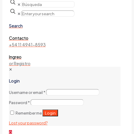
✕
✕
Search
Contacto
+54 11 4941-8593
Ingreo
or Registro
✕
Login
Username or email
*
Password
*
Login
Remember me
Lost your password?
0