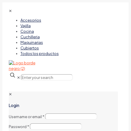
✕
Accesorios
Vajilla
Cocina
Cuchilleria
Maquinarias
Cubiertos
Todos los productos
✕
✕
Login
Username or email
*
Password
*