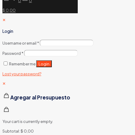
0
0
$ 0,00
✕
Login
Username or email
*
Password
*
Login
Remember me
Lost your password?
✕
Agregar al Presupuesto
Your cart is currently empty.
Subtotal:
$
0,00