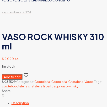
PLATO PLAYO 27.5 CM AMARILLO CONCEITO
septiembre 2, 2024
VASO ROCK WHISKY 310
ml
$
2.020,46
1 in stock
Add to cart
SKU:
1529
Categories:
Cocteleria
,
Cocteleria
,
Cristaleria
,
Vasos
Tags:
coctel
cocteleria
cristaleria
hiball
trago
vaso
whisky
Share
0
Description