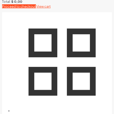
Total:
$
0,00
Proceed to checkout
View cart