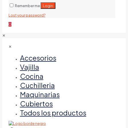
Login
Remember me
Lost your password?
0
✕
✕
Accesorios
Vajilla
Cocina
Cuchilleria
Maquinarias
Cubiertos
Todos los productos