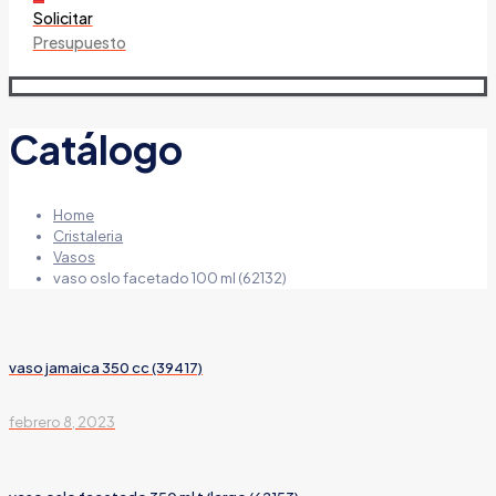
Solicitar
Presupuesto
Catálogo
Home
Cristaleria
Vasos
vaso oslo facetado 100 ml (62132)
vaso jamaica 350 cc (39417)
febrero 8, 2023