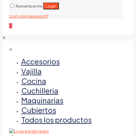
Login
Remember me
Lost your password?
0
✕
✕
Accesorios
Vajilla
Cocina
Cuchilleria
Maquinarias
Cubiertos
Todos los productos