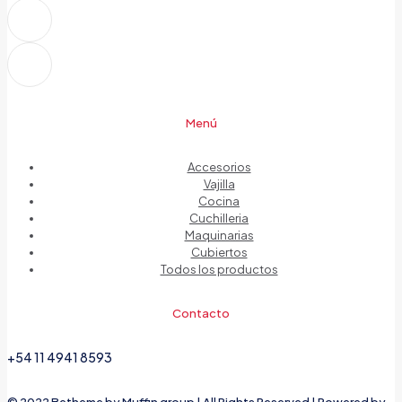
Menú
Accesorios
Vajilla
Cocina
Cuchilleria
Maquinarias
Cubiertos
Todos los productos
Contacto
+54 11 4941 8593
© 2022 Betheme by
Muffin group
| All Rights Reserved | Powered by