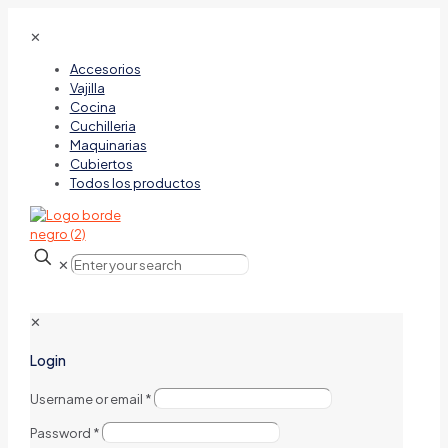
✕
Accesorios
Vajilla
Cocina
Cuchilleria
Maquinarias
Cubiertos
Todos los productos
✕
✕
Login
Username or email
*
Password
*