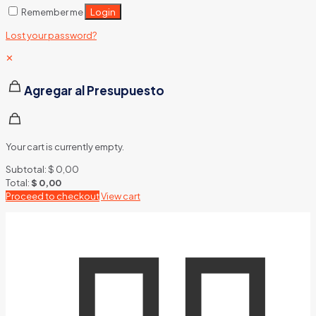
Login
Remember me
Lost your password?
✕
Agregar al Presupuesto
Your cart is currently empty.
Subtotal:
$
0,00
Total:
$
0,00
Proceed to checkout
View cart