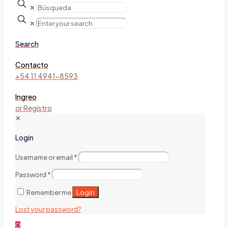
✕
✕
Search
Contacto
+54 11 4941-8593
Ingreo
or Registro
✕
Login
Username or email
*
Password
*
Login
Remember me
Lost your password?
0