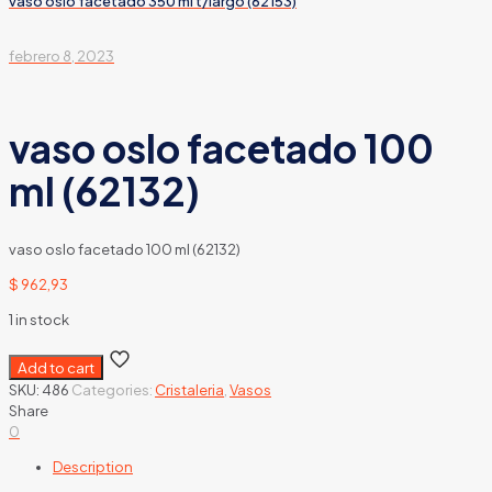
vaso oslo facetado 350 ml t/largo (62153)
febrero 8, 2023
vaso oslo facetado 100
ml (62132)
vaso oslo facetado 100 ml (62132)
$
962,93
1 in stock
Add to cart
SKU:
486
Categories:
Cristaleria
,
Vasos
Share
0
Description