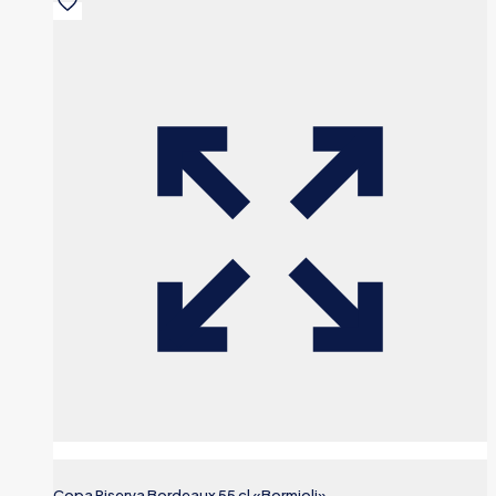
Copa Riserva Bordeaux 55 cl «Bormioli»