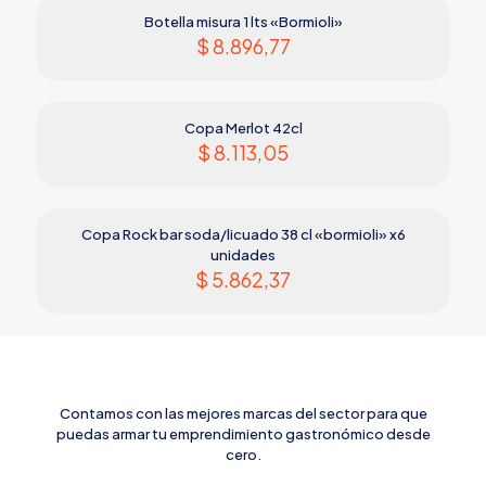
Botella misura 1 lts «Bormioli»
$
8.896,77
Copa Merlot 42cl
$
8.113,05
Copa Rock bar soda/licuado 38 cl «bormioli» x6
unidades
$
5.862,37
Contamos con las mejores marcas del sector para que
puedas armar tu emprendimiento gastronómico desde
cero.