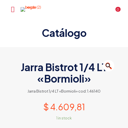
0
Catálogo
Jarra Bistrot 1/4 LT
🔍
«Bormioli»
Jarra Bistrot 1/4 LT «Bormioli» cod: 1.46140
$
4.609,81
1 in stock