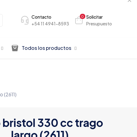
Contacto
Solicitar
0
+54 11 4941-8593
Presupuesto
Todos los productos
o (2611)
 bristol 330 cc trago
largo (2611)