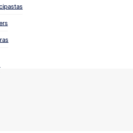
cipastas
ers
ras
s