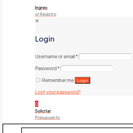
Ingreo
or Registro
✕
Login
Username or email
*
Password
*
Remember me
Login
Lost your password?
0
Solicitar
Presupuesto