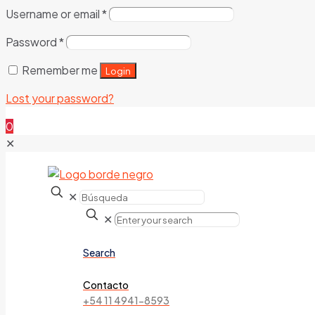
Username or email
*
Password
*
Remember me
Login
Lost your password?
0
✕
✕
✕
Search
Contacto
+54 11 4941-8593