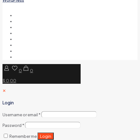
0
0
$ 0,00
✕
Login
Username or email
*
Password
*
Login
Remember me