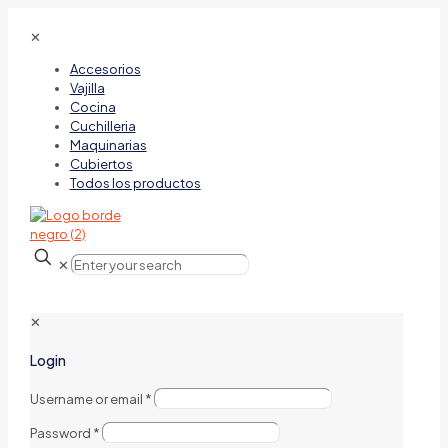
✕
Accesorios
Vajilla
Cocina
Cuchilleria
Maquinarias
Cubiertos
Todos los productos
✕
✕
Login
Username or email
*
Password
*