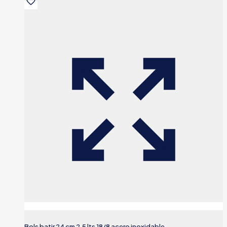
Bols batir 24 cm 2,5 lts 18/8 acero inoxidable