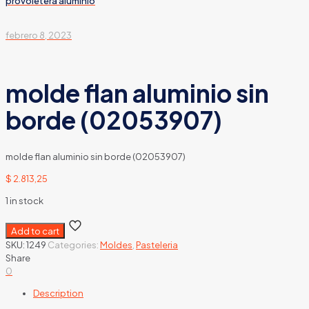
provoletera aluminio
febrero 8, 2023
molde flan aluminio sin
borde (02053907)
molde flan aluminio sin borde (02053907)
$
2.813,25
1 in stock
Add to cart
SKU:
1249
Categories:
Moldes
,
Pasteleria
Share
0
Description