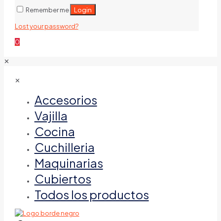
Login
Remember me
Lost your password?
0
✕
✕
Accesorios
Vajilla
Cocina
Cuchilleria
Maquinarias
Cubiertos
Todos los productos