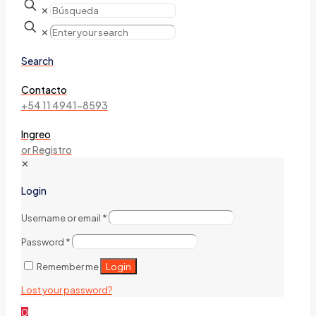
✕
✕
Search
Contacto
+54 11 4941-8593
Ingreo
or Registro
✕
Login
Username or email
*
Password
*
Login
Remember me
Lost your password?
0