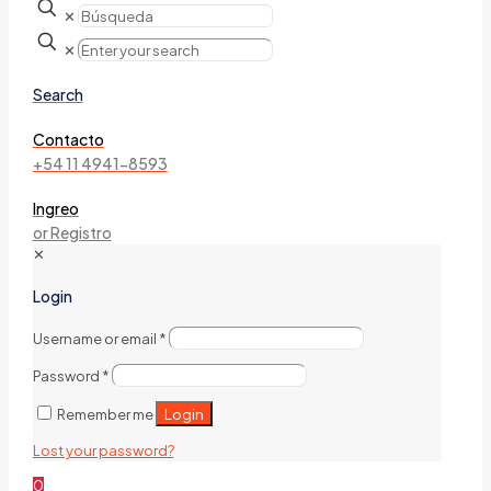
✕
✕
Search
Contacto
+54 11 4941-8593
Ingreo
or Registro
✕
Login
Username or email
*
Password
*
Login
Remember me
Lost your password?
0