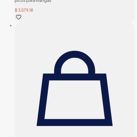
picos para mangas
$
3.579,18