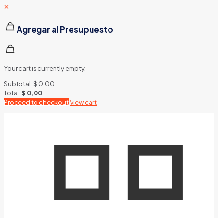
✕
Agregar al Presupuesto
Your cart is currently empty.
Subtotal:
$
0,00
Total:
$
0,00
Proceed to checkout
View cart