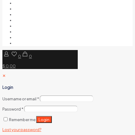
0
0
$ 0,00
✕
Login
Username or email
*
Password
*
Login
Remember me
Lost your password?