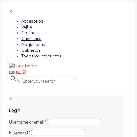
✕
Accesorios
Vajilla
Cocina
Cuchilleria
Maquinarias
Cubiertos
Todos los productos
✕
✕
Login
Username or email
*
Password
*