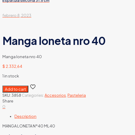
Espatula silicona 31.5 cm
febrero 8, 2023
Manga loneta nro 40
Manga loneta nro 40
$
2.332,64
1 in stock
Add to cart
SKU:
3858
Categories:
Accesorios
,
Pasteleria
Share
0
Description
MANGA LONETA Nº40 ML40