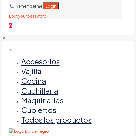
Login
Remember me
Lost your password?
0
✕
✕
Accesorios
Vajilla
Cocina
Cuchilleria
Maquinarias
Cubiertos
Todos los productos