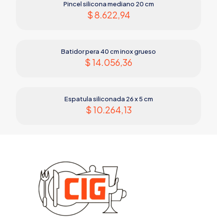
Pincel silicona mediano 20 cm
$
8.622,94
Batidor pera 40 cm inox grueso
$
14.056,36
Espatula siliconada 26 x 5 cm
$
10.264,13