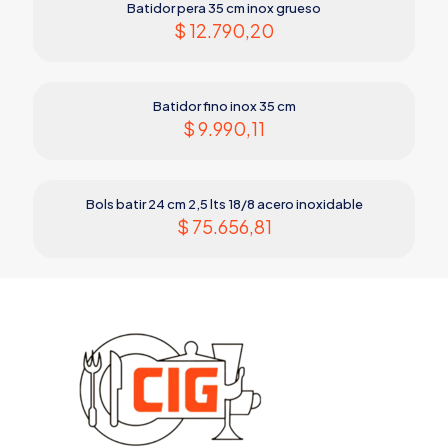
Batidor pera 35 cm inox grueso
$
12.790,20
Batidor fino inox 35 cm
$
9.990,11
Bols batir 24 cm 2,5 lts 18/8 acero inoxidable
$
75.656,81