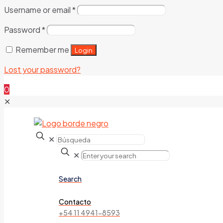
Username or email
*
Password
*
Remember me
Login
Lost your password?
0
✕
✕
✕
Search
Contacto
+54 11 4941-8593