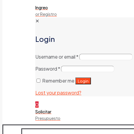
Ingreo
or Registro
✕
Login
Username or email
*
Password
*
Remember me
Login
Lost your password?
0
Solicitar
Presupuesto