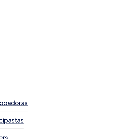
Sobadoras
cipastas
ers