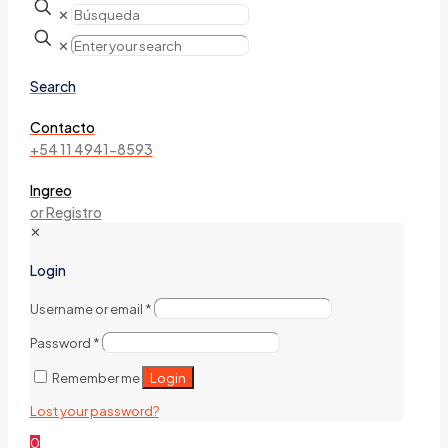
✕
✕
Search
Contacto
+54 11 4941-8593
Ingreo
or Registro
✕
Login
Username or email
*
Password
*
Login
Remember me
Lost your password?
0