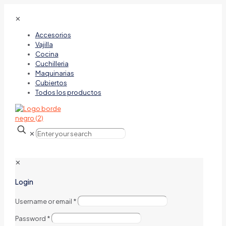
✕
Accesorios
Vajilla
Cocina
Cuchilleria
Maquinarias
Cubiertos
Todos los productos
✕
✕
Login
Username or email
*
Password
*