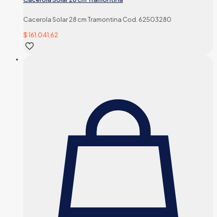
Cacerola Solar 28 cm Tramontina Cod. 62503280
$
161.041,62