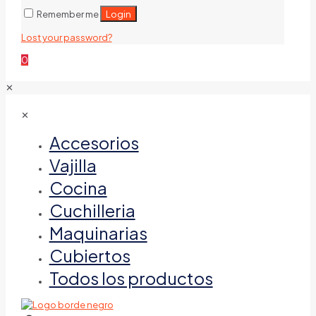
Login
Remember me
Lost your password?
0
✕
✕
Accesorios
Vajilla
Cocina
Cuchilleria
Maquinarias
Cubiertos
Todos los productos