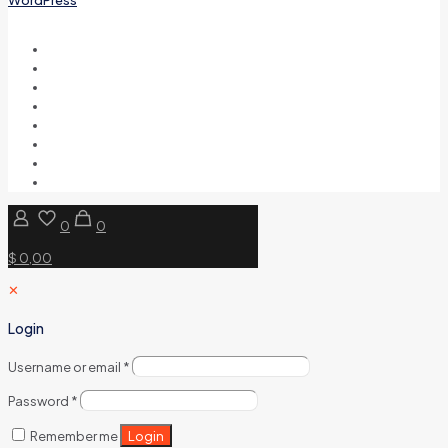
0
0
$ 0,00
✕
Login
Username or email
*
Password
*
Login
Remember me