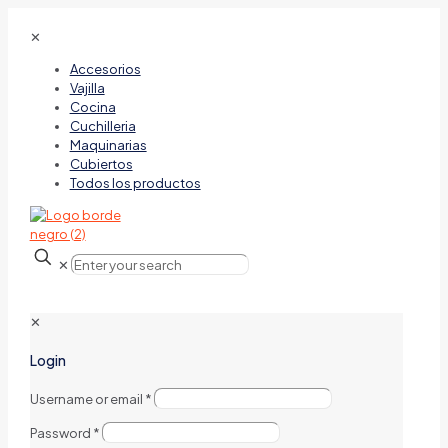
✕
Accesorios
Vajilla
Cocina
Cuchilleria
Maquinarias
Cubiertos
Todos los productos
✕
✕
Login
Username or email
*
Password
*