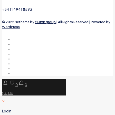
+54 11 4941 8593
© 2022 Betheme by
Muffin group
| All Rights Reserved | Powered by
WordPress
0
0
$ 0,00
✕
Login