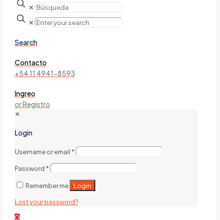
✕
✕
Search
Contacto
+54 11 4941-8593
Ingreo
or Registro
✕
Login
Username or email
*
Password
*
Login
Remember me
Lost your password?
0