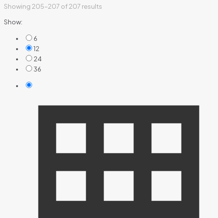
Showing 205–207 of 207 results
Show:
6
12
24
36