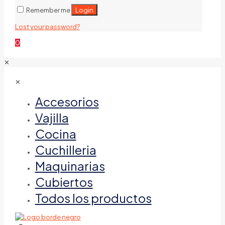
Login
Remember me
Lost your password?
0
✕
✕
Accesorios
Vajilla
Cocina
Cuchilleria
Maquinarias
Cubiertos
Todos los productos