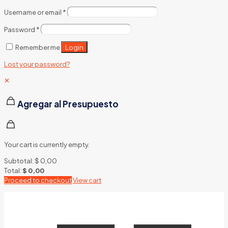
Username or email
*
Password
*
Login
Remember me
Lost your password?
✕
Agregar al Presupuesto
Your cart is currently empty.
Subtotal:
$
0,00
Total:
$
0,00
Proceed to checkout
View cart