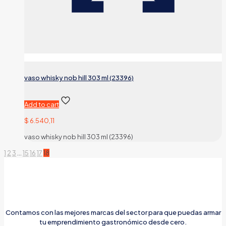
vaso whisky nob hill 303 ml (23396)
Add to cart
$
6.540,11
vaso whisky nob hill 303 ml (23396)
1
2
3
…
15
16
17
18
Contamos con las mejores marcas del sector para que puedas armar
tu emprendimiento gastronómico desde cero.