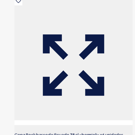
Copa Rock bar soda/licuado 38 cl «bormioli» x6 unidades