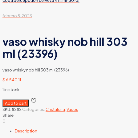
copa percepction cerveza 414 ml (3010)
febrero 8, 2023
vaso whisky nob hill 303
ml (23396)
vaso whisky nob hill 303 ml (23396)
$
6.540,11
1 in stock
Add to cart
SKU:
8282
Categories:
Cristaleria
,
Vasos
Share
0
Description