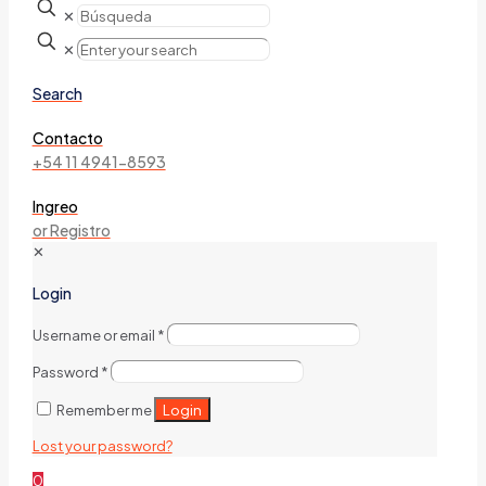
✕
✕
Search
Contacto
+54 11 4941-8593
Ingreo
or Registro
✕
Login
Username or email
*
Password
*
Login
Remember me
Lost your password?
0