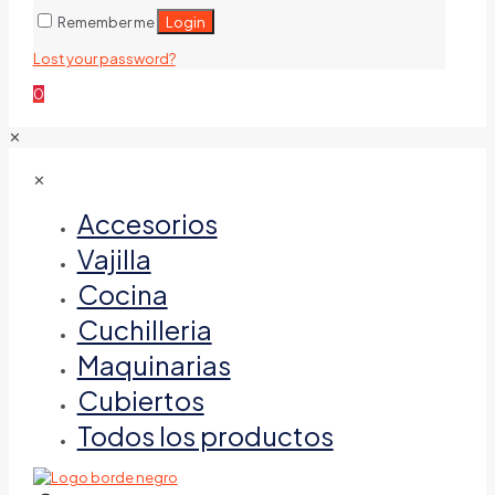
Login
Remember me
Lost your password?
0
✕
✕
Accesorios
Vajilla
Cocina
Cuchilleria
Maquinarias
Cubiertos
Todos los productos