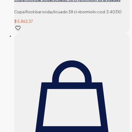
Copa Rock bar soda/licuado 38 cl «bormioli» cod: 3.40310
$
5.862,37