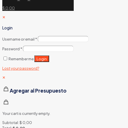
$ 0,00
✕
Login
Username or email
*
Password
*
Login
Remember me
Lost your password?
✕
Agregar al Presupuesto
Your cart is currently empty.
Subtotal:
$
0,00
Total:
$
0,00