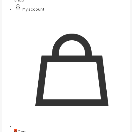
My account
0
Cart