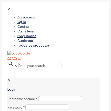
✕
Accesorios
Vajilla
Cocina
Cuchilleria
Maquinarias
Cubiertos
Todos los productos
✕
✕
Login
Username or email
*
Password
*