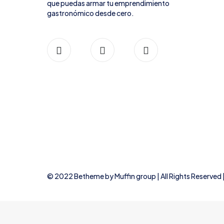
que puedas armar tu emprendimiento
gastronómico desde cero.
© 2022 Betheme by
Muffin group
| All Rights Reserve