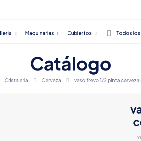
lleria
Maquinarias
Cubiertos
Todos los
Catálogo
Cristaleria
Cerveza
vaso frevo 1/2 pinta cerveza
va
c
v