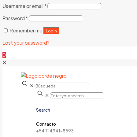
Username or email
*
Password
*
Remember me
Login
Lost your password?
0
✕
✕
✕
Search
Contacto
+54 11 4941-8593