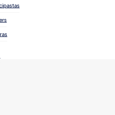
cipastas
ers
ras
s