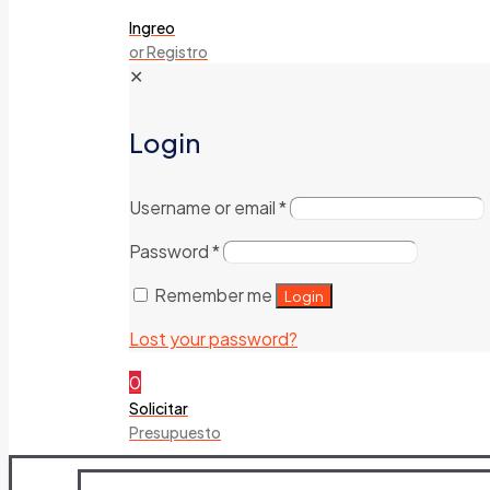
Ingreo
or Registro
✕
Login
Username or email
*
Password
*
Remember me
Login
Lost your password?
0
Solicitar
Presupuesto