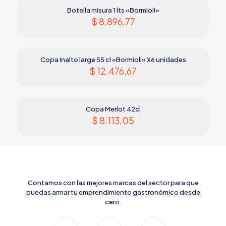
Botella misura 1 lts «Bormioli»
$
8.896,77
Copa Inalto large 55 cl «Bormioli» X6 unidades
$
12.476,67
Copa Merlot 42cl
$
8.113,05
Contamos con las mejores marcas del sector para que
puedas armar tu emprendimiento gastronómico desde
cero.