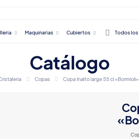
lleria
Maquinarias
Cubiertos
Todos los
Catálogo
Cristaleria
Copas
Copa Inalto large 55 cl «Bormioli
Cop
«Bo
Cop