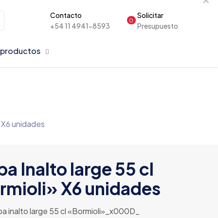
Contacto
Solicitar
0
+54 11 4941-8593
Presupuesto
 productos
» X6 unidades
a Inalto large 55 cl
rmioli» X6 unidades
a inalto large 55 cl «Bormioli»_x000D_