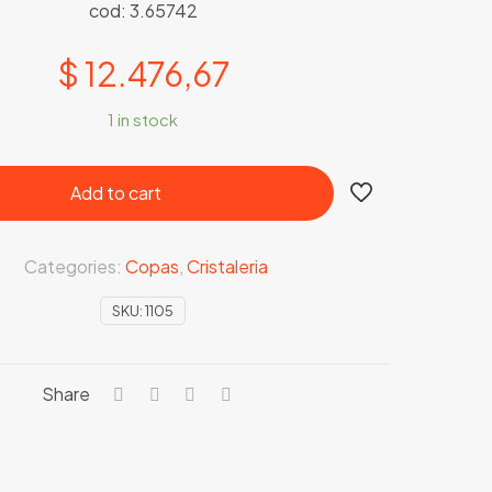
cod: 3.65742
$
12.476,67
1 in stock
Add to cart
Categories:
Copas
,
Cristaleria
SKU:
1105
Share