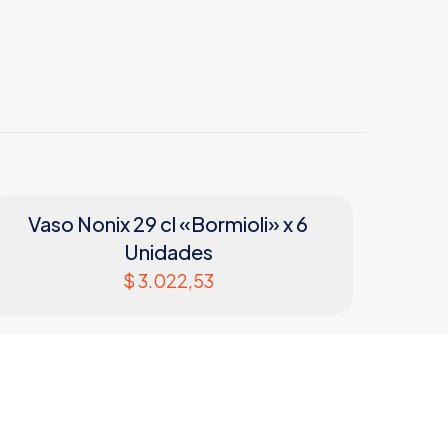
Vaso Nonix 29 cl «Bormioli» x 6
Unidades
$
3.022,53