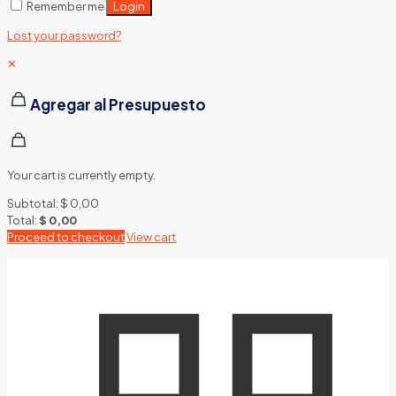
Login
Remember me
Lost your password?
✕
Agregar al Presupuesto
Your cart is currently empty.
Subtotal:
$
0,00
Total:
$
0,00
Proceed to checkout
View cart