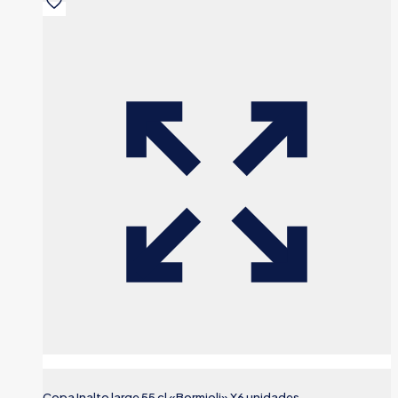
Copa Inalto large 55 cl «Bormioli» X6 unidades