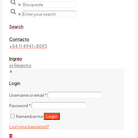
✕
✕
Search
Contacto
+54 11 4941-8593
Ingreo
or Registro
✕
Login
Username or email
*
Password
*
Login
Remember me
Lost your password?
0