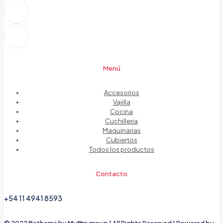
Menú
Accesorios
Vajilla
Cocina
Cuchilleria
Maquinarias
Cubiertos
Todos los productos
Contacto
+54 11 4941 8593
© 2022 Betheme by
Muffin group
| All Rights Reserved | Powered by