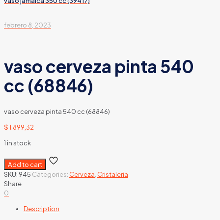
vaso jamaica 350 cc (39417)
febrero 8, 2023
vaso cerveza pinta 540
cc (68846)
vaso cerveza pinta 540 cc (68846)
$
1.899,32
1 in stock
Add to cart
SKU:
945
Categories:
Cerveza
,
Cristaleria
Share
0
Description