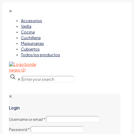
✕
Accesorios
Vajilla
Cocina
Cuchilleria
Maquinarias
Cubiertos
Todos los productos
✕
✕
Login
Username or email
*
Password
*