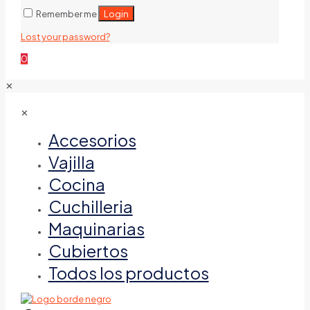
Login
Remember me
Lost your password?
0
✕
✕
Accesorios
Vajilla
Cocina
Cuchilleria
Maquinarias
Cubiertos
Todos los productos