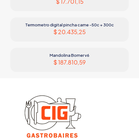
$
17.701,15
Termometro digital pincha carne -50c + 300c
$
20.435,25
Mandolina Borner v6
$
187.810,59