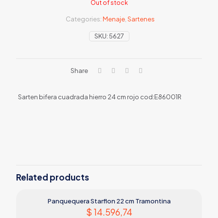
Out of stock
Categories:
Menaje
,
Sartenes
SKU:
5627
Share
Sarten bifera cuadrada hierro 24 cm rojo cod:E86001R
Related products
Panquequera Starflon 22 cm Tramontina
$
14.596,74