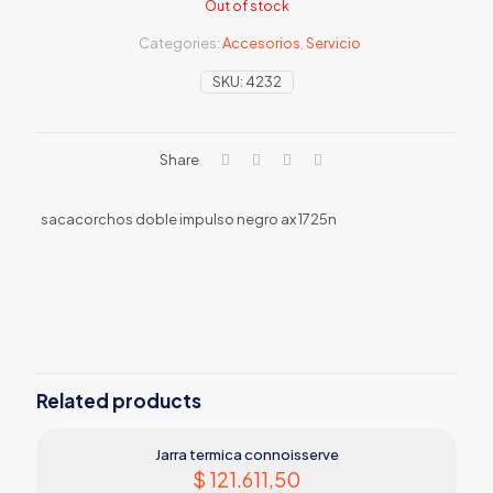
Out of stock
Categories:
Accesorios
,
Servicio
SKU:
4232
Share
sacacorchos doble impulso negro ax 1725n
Related products
Jarra termica connoisserve
$
121.611,50