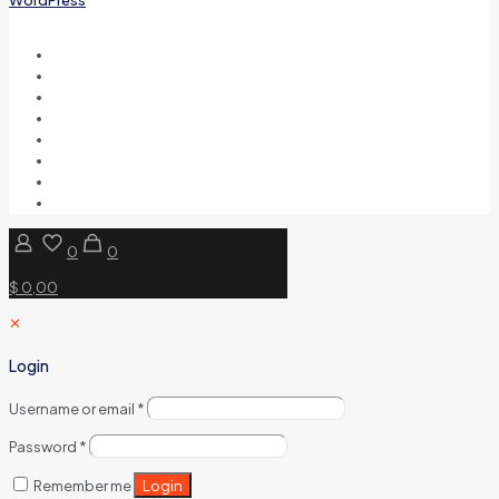
0
0
$ 0,00
✕
Login
Username or email
*
Password
*
Login
Remember me