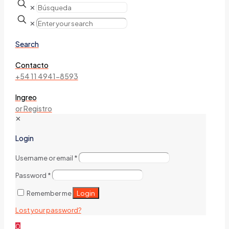
✕
✕
Search
Contacto
+54 11 4941-8593
Ingreo
or Registro
✕
Login
Username or email
*
Password
*
Login
Remember me
Lost your password?
0