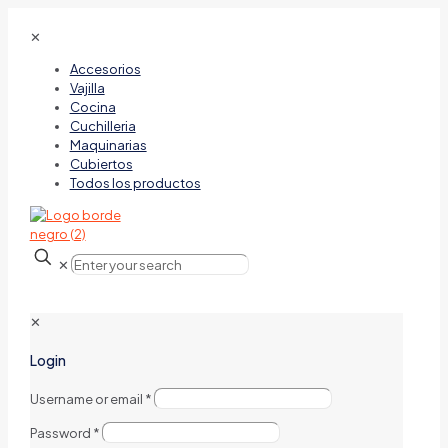
✕
Accesorios
Vajilla
Cocina
Cuchilleria
Maquinarias
Cubiertos
Todos los productos
✕
✕
Login
Username or email
*
Password
*