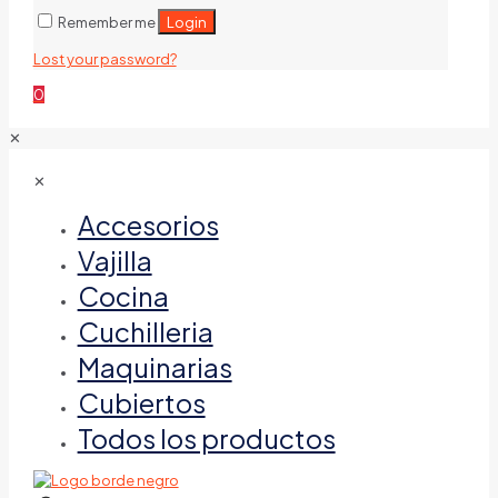
Login
Remember me
Lost your password?
0
✕
✕
Accesorios
Vajilla
Cocina
Cuchilleria
Maquinarias
Cubiertos
Todos los productos