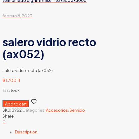
termometro dig. infr/laser -32/300 ax3000
febrero 8, 2023
salero vidrio recto
(ax052)
salero vidrio recto (ax052)
$
1.700,11
1 in stock
Add to cart
SKU:
3952
Categories:
Accesorios
,
Servicio
Share
0
Description