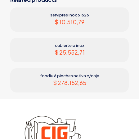
servipres inox 61626
$
10.510,79
cubiertera inox
$
25.552,71
fondiu 6 pinches nativa c/caja
$
278.152,65