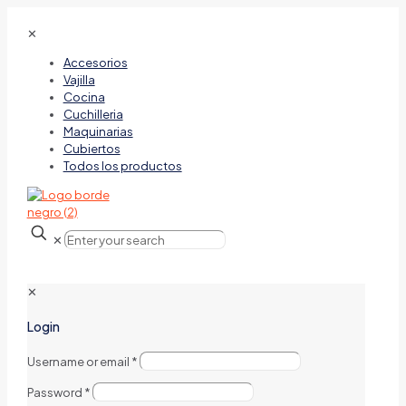
✕
Accesorios
Vajilla
Cocina
Cuchilleria
Maquinarias
Cubiertos
Todos los productos
✕
✕
Login
Username or email
*
Password
*