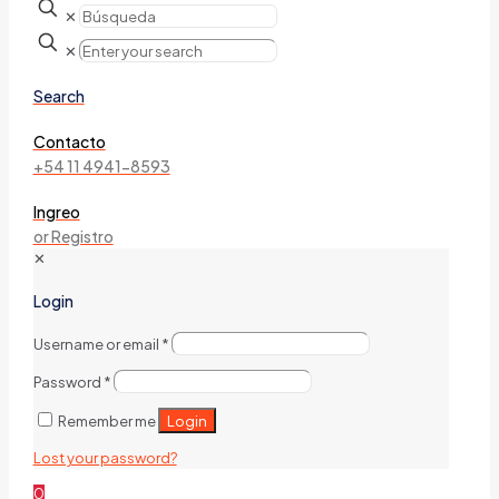
✕
✕
Search
Contacto
+54 11 4941-8593
Ingreo
or Registro
✕
Login
Username or email
*
Password
*
Login
Remember me
Lost your password?
0