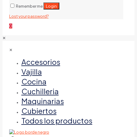
Login
Remember me
Lost your password?
0
✕
✕
Accesorios
Vajilla
Cocina
Cuchilleria
Maquinarias
Cubiertos
Todos los productos