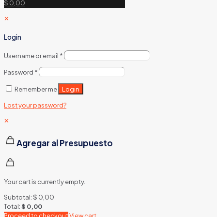
$ 0,00
✕
Login
Username or email
*
Password
*
Login
Remember me
Lost your password?
✕
Agregar al Presupuesto
Your cart is currently empty.
Subtotal:
$
0,00
Total:
$
0,00
Proceed to checkout
View cart