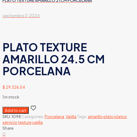
PLATO TEXTURE AMARILLO 21 CM PORCELANA
septiembre 3, 2024
PLATO TEXTURE
AMARILLO 24.5 CM
PORCELANA
$
29.326,54
1 in stock
Add to cart
SKU:
1098
Categories:
Porcelana
,
Vajilla
Tags:
amarillo
plato
platos
servicio
texture
vajilla
Share
0