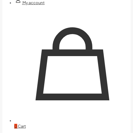
My account
0
Cart