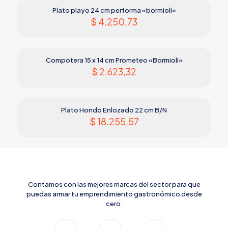
Plato playo 24 cm performa «bormioli»
$
4.250,73
Compotera 15 x 14 cm Prometeo «Bormioli»
$
2.623,32
Plato Hondo Enlozado 22 cm B/N
$
18.255,57
Contamos con las mejores marcas del sector para que
puedas armar tu emprendimiento gastronómico desde
cero.