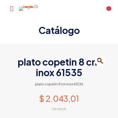
0
Catálogo
plato copetin 8 cm
🔍
inox 61535
plato copetin 8 cm inox 61536
$
2.043,01
1 in stock