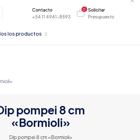
Contacto
Solicitar
0
+54 11 4941-8593
Presupuesto
os los productos
mioli»
Dip pompei 8 cm
«Bormioli»
Dip pompei 8 cm «Bormioli»