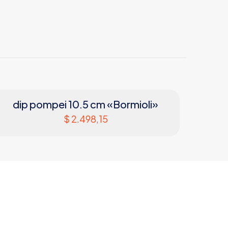
dip pompei 10.5 cm «Bormioli»
$
2.498,15