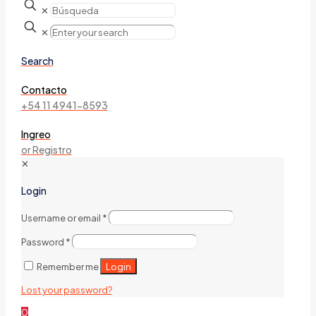
✕
✕
Search
Contacto
+54 11 4941-8593
Ingreo
or Registro
✕
Login
Username or email
*
Password
*
Login
Remember me
Lost your password?
0