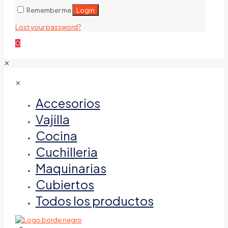
Login
Remember me
Lost your password?
0
✕
✕
Accesorios
Vajilla
Cocina
Cuchilleria
Maquinarias
Cubiertos
Todos los productos