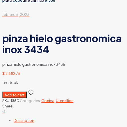
plato copetin 8 cm inox 61535
febrero 8, 2023
pinza hielo gastronomica
inox 3434
pinza hielo gastronomica inox 3435
$
2.682,78
1 in stock
Add to cart
SKU:
1860
Categories:
Cocina
,
Utensilios
Share
0
Description