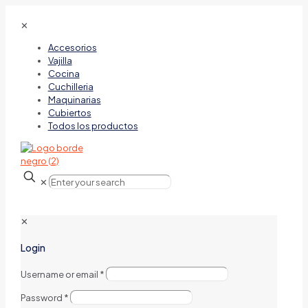
✕
Accesorios
Vajilla
Cocina
Cuchilleria
Maquinarias
Cubiertos
Todos los productos
✕
✕
Login
Username or email
*
Password
*