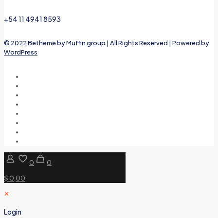
+54 11 4941 8593
© 2022 Betheme by
Muffin group
| All Rights Reserved | Powered by
WordPress
0
0
$ 0,00
✕
Login