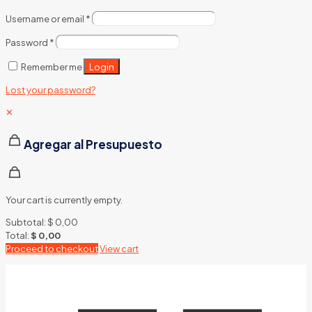
Username or email
*
Password
*
Login
Remember me
Lost your password?
✕
Agregar al Presupuesto
Your cart is currently empty.
Subtotal:
$
0,00
Total:
$
0,00
Proceed to checkout
View cart