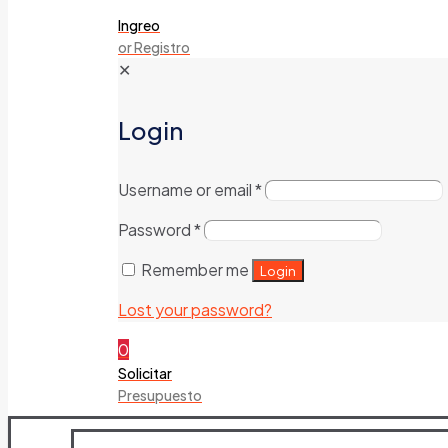
Ingreo
or Registro
✕
Login
Username or email
*
Password
*
Remember me
Login
Lost your password?
0
Solicitar
Presupuesto