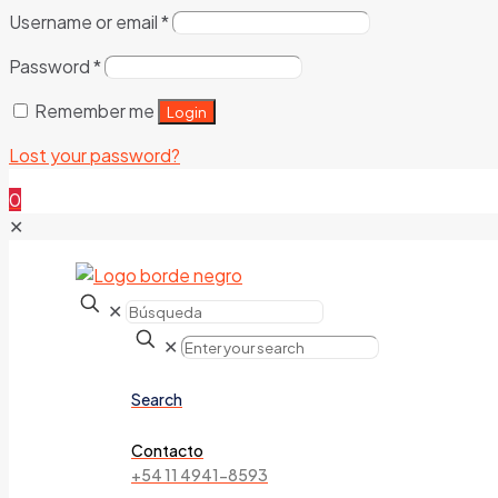
Username or email
*
Password
*
Remember me
Login
Lost your password?
0
✕
✕
✕
Search
Contacto
+54 11 4941-8593